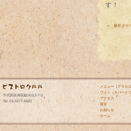
す！
＜ 最年少カ
・メニュー
（
アラカ
・ワイン
（
スパーク
千代田区神田駿河台3-7-3
・アクセス
Tel. 03-5577-6682
・寝言
・お知らせ
・ホーム