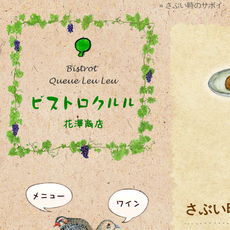
» さぶい時のサボイ
さぶい