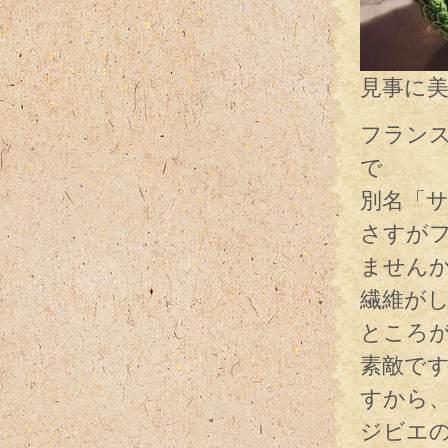
見事に
フラン
で
別名「
さすが
ません
繊維が
ところ
素敵で
すから
ジビエ