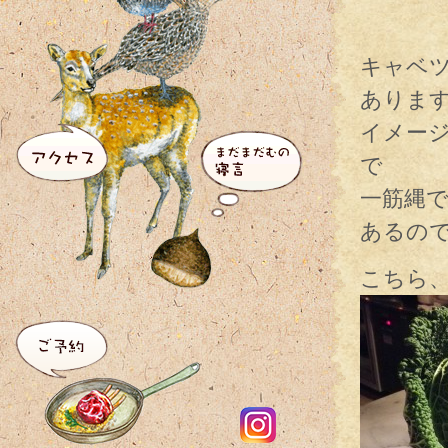
キャベ
ありま
イメー
で
一筋縄
あるの
こちら