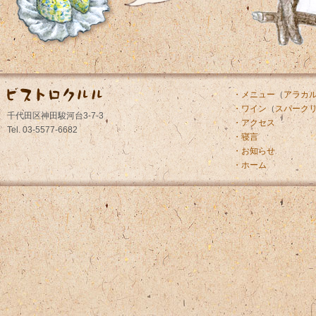
・メニュー
（
アラカ
・ワイン
（
スパーク
千代田区神田駿河台3-7-3
・アクセス
Tel. 03-5577-6682
・寝言
・お知らせ
・ホーム