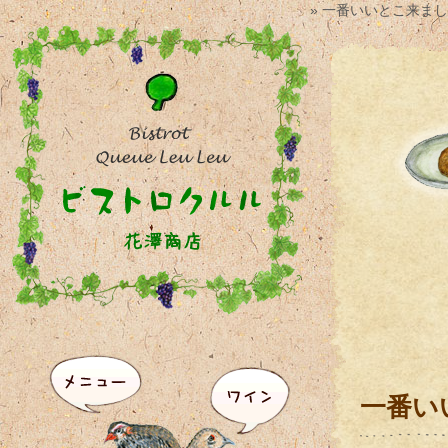
» 一番いいとこ来ま
一番い