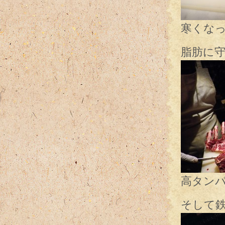
寒くな
脂肪に
高タン
そして