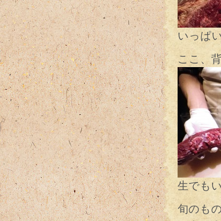
いっぱ
ここ、
生でも
旬のも