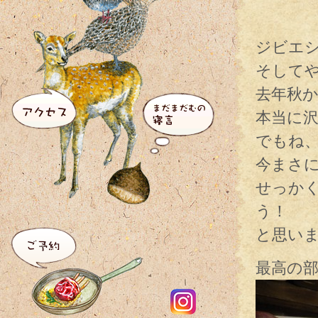
ジビエ
そして
去年秋
本当に
でもね
今まさ
せっか
う！
と思い
最高の