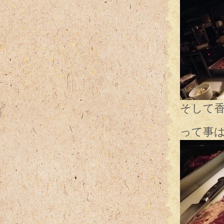
そして香
って事