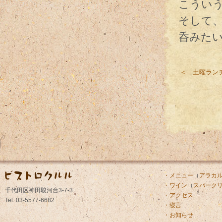
こうい
そして
呑みた
＜ 土曜ラン
・メニュー
（
アラカ
・ワイン
（
スパーク
千代田区神田駿河台3-7-3
・アクセス
Tel. 03-5577-6682
・寝言
・お知らせ