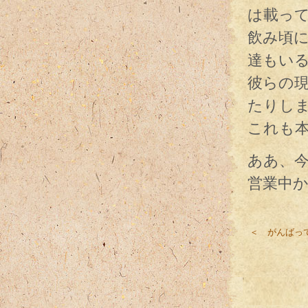
は載っ
飲み頃
達もい
彼らの
たりし
これも
ああ、
営業中
＜ がんばっ