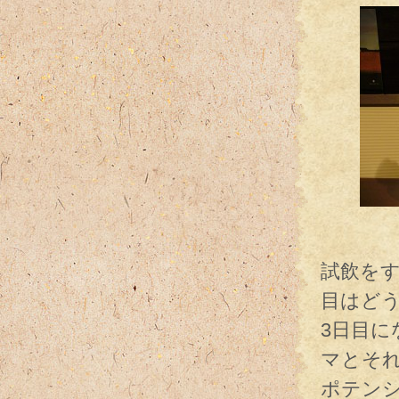
呑
試飲をす
目はど
3日目
マとそ
ポテン