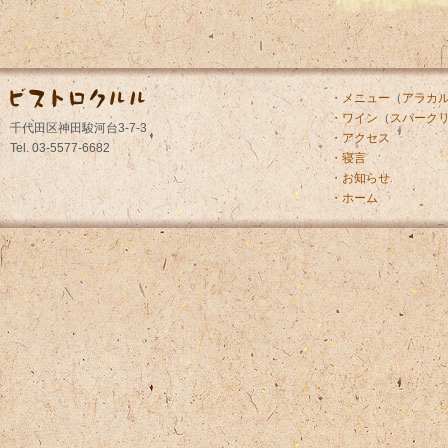
・メニュー
（
アラカ
・ワイン
（
スパーク
千代田区神田駿河台3-7-3
・アクセス
Tel. 03-5577-6682
・寝言
・お知らせ
・ホーム