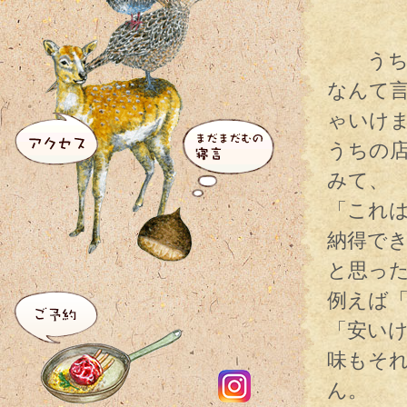
うちは
なんて
ゃいけ
うちの
みて、
「これ
納得で
と思っ
例えば
「安い
味もそ
ん。