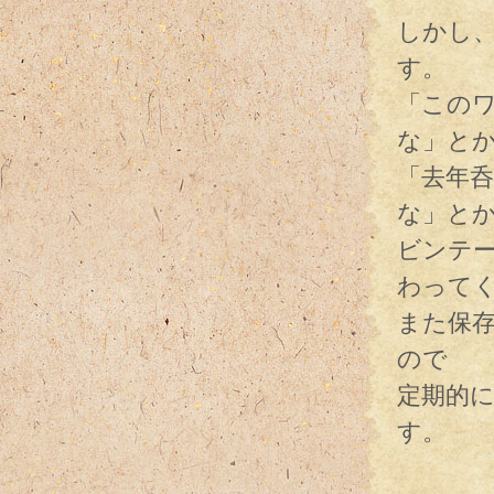
しかし
す。
「このワ
な」と
「去年
な」と
ビンテ
わって
また保
ので
定期的
す。
そん