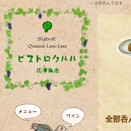
» 全部呑んでます
全部呑