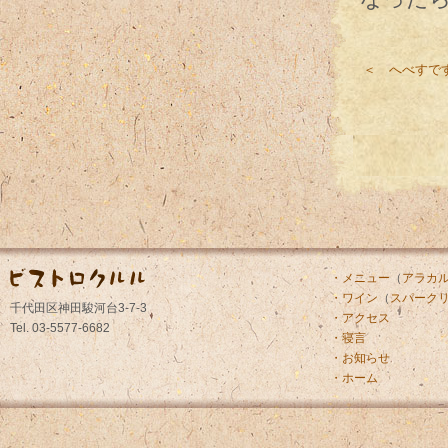
＜ へべすで
・メニュー
（
アラカ
・ワイン
（
スパーク
千代田区神田駿河台3-7-3
・アクセス
Tel. 03-5577-6682
・寝言
・お知らせ
・ホーム