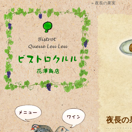
» 夜長の果実
夜長の