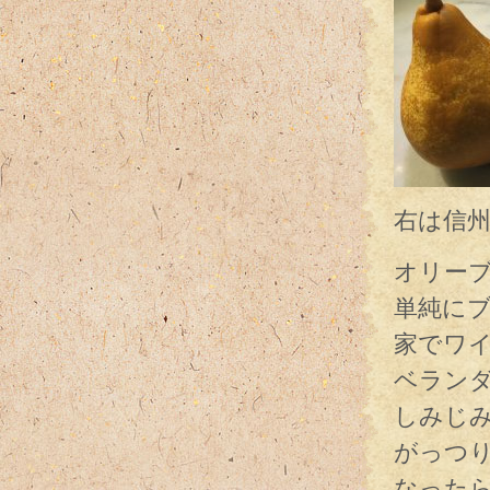
右は信
オリー
単純に
家でワ
ベラン
しみじ
がっつ
なったら