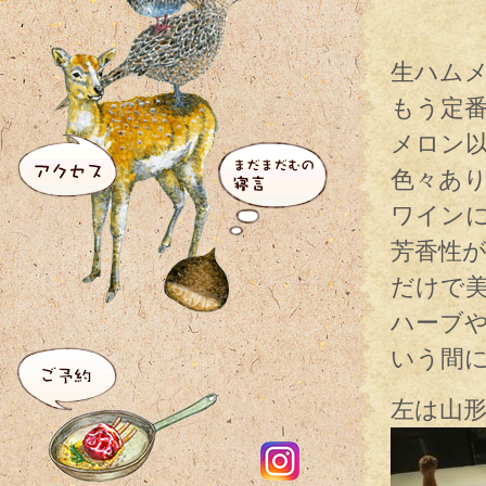
生ハム
もう定
メロン
色々あ
ワイン
芳香性
だけで
ハーブ
いう間
左は山