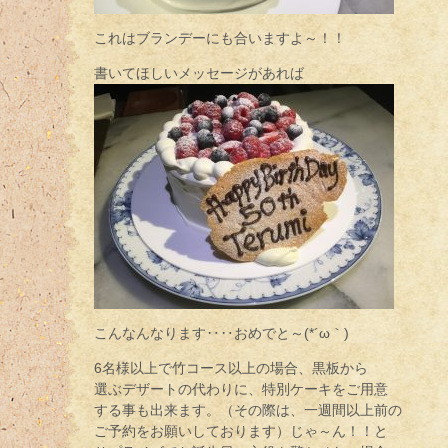
これはブランデーにも合いますよ～！！
書いてほしいメッセージがあれば
こんなんなります‥‥おめでと～(*´ω｀)
6名様以上で竹コース以上の場合、黒板から
選ぶデザートの代わりに、特別ケーキをご用意
する事も出来ます。（その際は、一週間以上前の
ご予約をお願いしております）じゃ～ん！！と