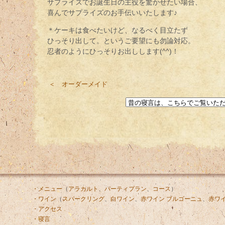
サプライズでお誕生日の主役を驚かせたい場合、
喜んでサプライズのお手伝いいたします♪
＊ケーキは食べたいけど、なるべく目立たず
ひっそり出して。というご要望にも勿論対応。
忍者のようにひっそりお出しします(^^)！
＜ オーダーメイド
・メニュー
（
アラカルト
、
パーティプラン
、
コース
）
・ワイン
（
スパークリング
、
白ワイン
、
赤ワイン ブルゴーニュ
、
赤ワイ
・アクセス
・寝言