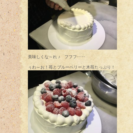
美味しくな～れ ♪ フフフ‥‥
ぅわ～お！苺とブルーベリーと木苺たっぷり！