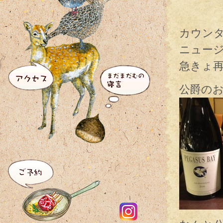
カウン
ニュー
急きょ
公爵の