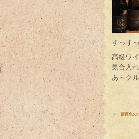
すっすっ
高級ワ
気合入
あ～ク
＜ 薔薇色の