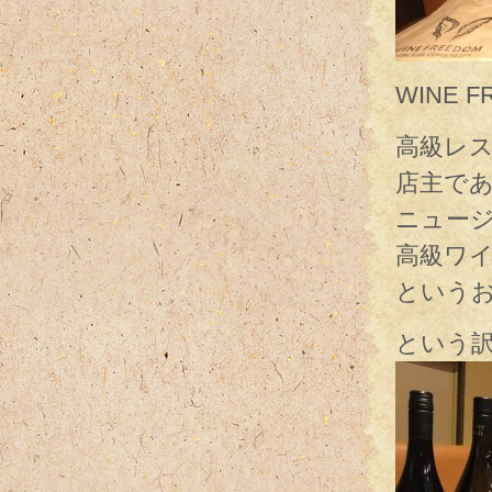
WINE
高級レ
店主で
ニュー
高級ワイ
という
という