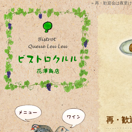
» 再・歓迎会は夜更
再・歓