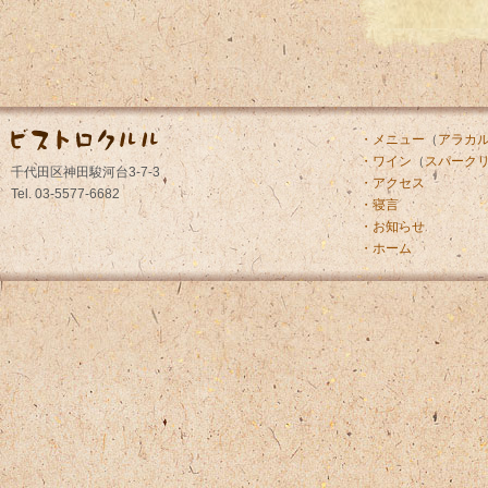
・メニュー
（
アラカ
・ワイン
（
スパーク
千代田区神田駿河台3-7-3
・アクセス
Tel. 03-5577-6682
・寝言
・お知らせ
・ホーム