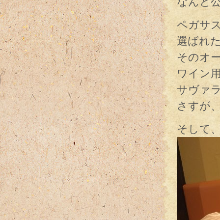
なんと
ペガサス
選ばれた
そのオ
ワイン
サヴァ
さすが
そして、