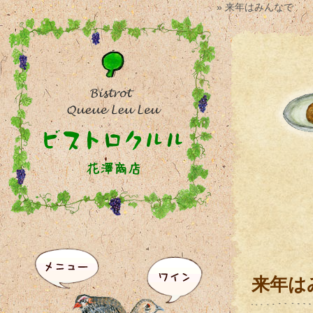
» 来年はみんなで
来年は