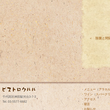
＜ 除菌と間
・メニュー
（
アラカ
・ワイン
（
スパーク
千代田区神田駿河台3-7-3
・アクセス
Tel. 03-5577-6682
・寝言
・お知らせ