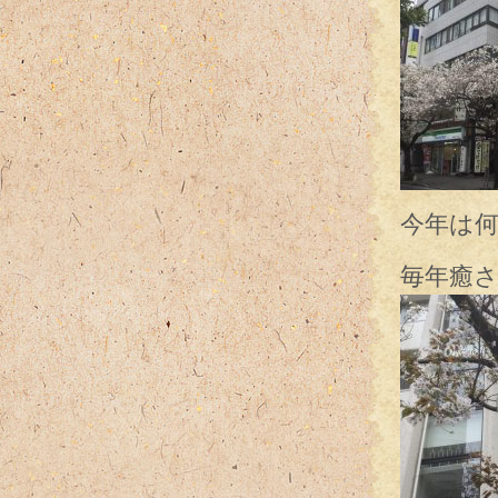
今年は
毎年癒