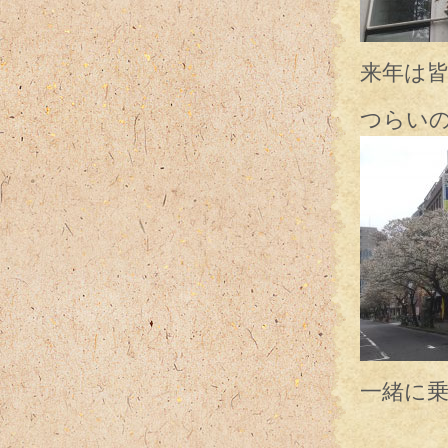
来年は
つらい
一緒に