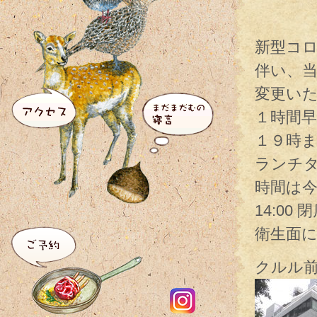
新型コ
伴い、当
変更い
１時間
１９時
ランチタ
時間は今ま
14:0
衛生面
クルル