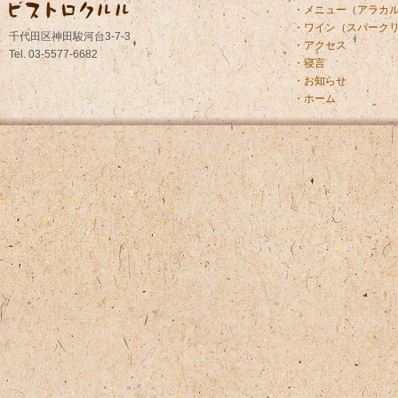
・メニュー
（
アラカ
・ワイン
（
スパーク
千代田区神田駿河台3-7-3
・アクセス
Tel. 03-5577-6682
・寝言
・お知らせ
・ホーム