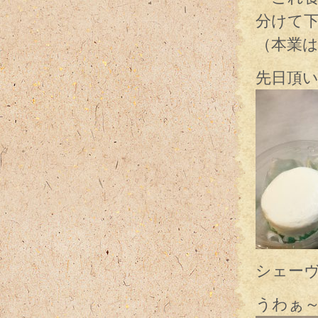
分けて
（本業
先日頂
シェー
うわぁ