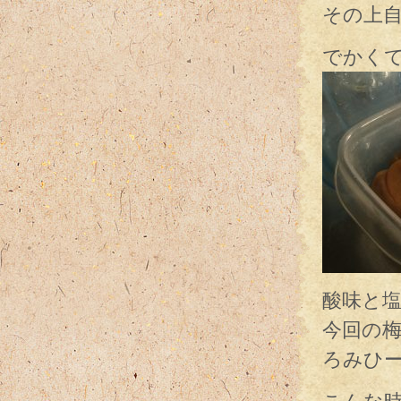
その上
でかくて
酸味と
今回の梅
ろみひ