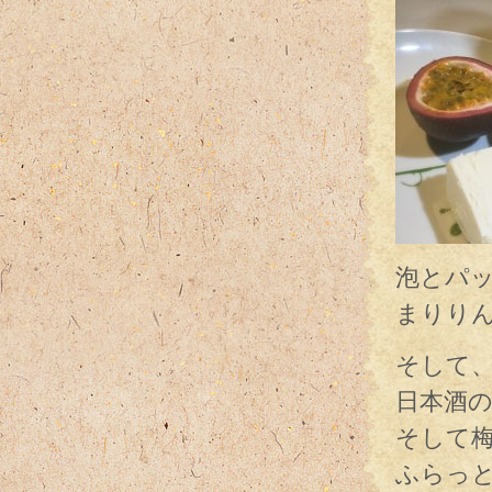
泡とパ
まりり
そして
日本酒
そして
ふらっ