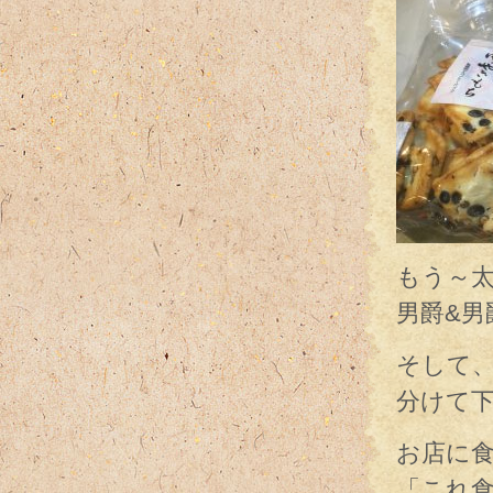
もう～太っ
男爵&男
そして
分けて下
お店に
「これ食