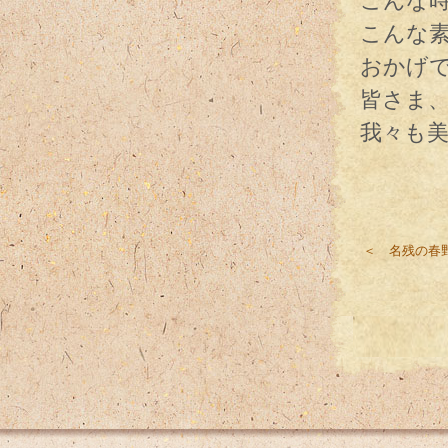
こんな
こんな
おかげ
皆さま
我々も
＜ 名残の春