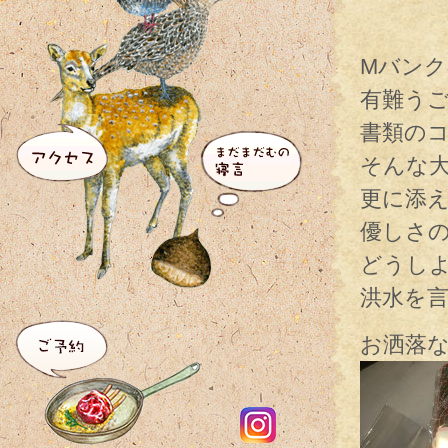
Mバン
有難う
書類の
そんな
更に添
優しさ
どうし
洪水を言
お洒落