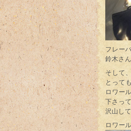
フレー
鈴木さ
そして
とって
ロワー
下さっ
沢山し
ロワー