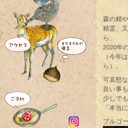
森の精
精霊、
ら、
2020
（今年
ら）。
可哀想な
良い事
少しで
「本当
ブルゴ