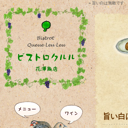
» 旨い白は無敵です
旨い白