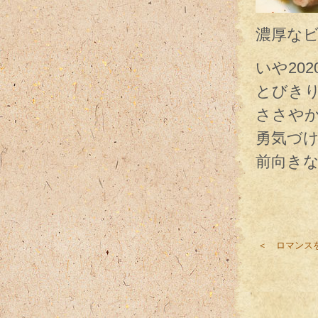
濃厚な
いや20
とびきり
ささやか
勇気づ
前向き
＜ ロマンス