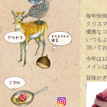
毎年恒
クリス
優雅なコ
いつも
頂いて
今年は1
メイン
旨味が