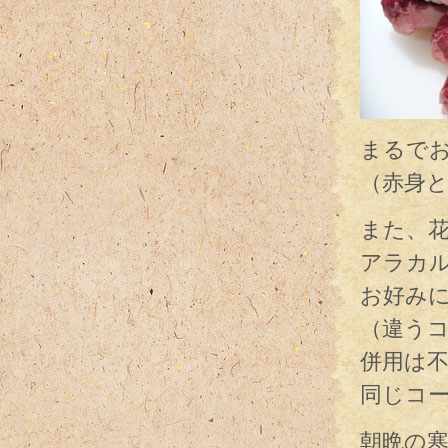
まるで
（赤身
また、
アラカ
お好み
（違う
併用は
同じコ
朝晩の