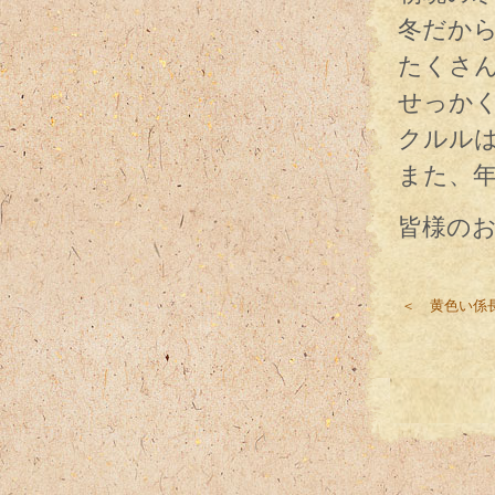
冬だか
たくさ
せっか
クルルは
また、年
皆様のお
＜ 黄色い係