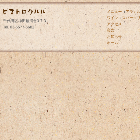
・メニュー
（
アラカ
・ワイン
（
スパーク
千代田区神田駿河台3-7-3
・アクセス
Tel. 03-5577-6682
・寝言
・お知らせ
・ホーム