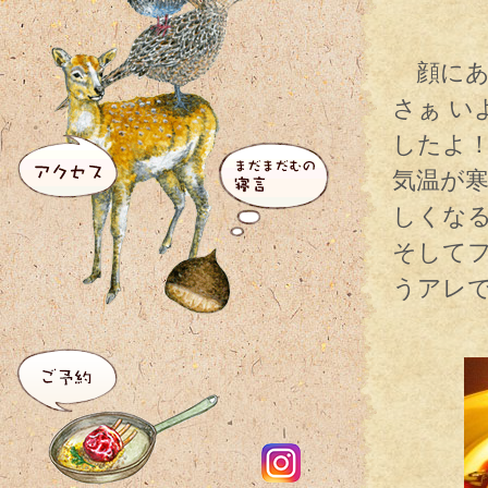
顔にあ
さぁ 
したよ
気温が
しくな
そして
うアレ
ジ