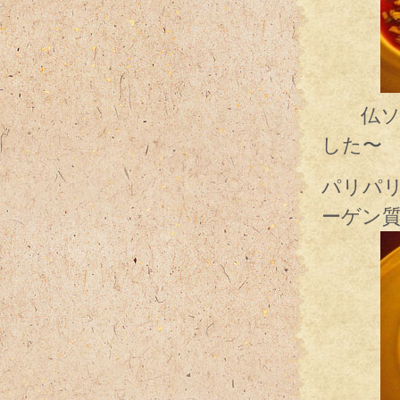
仏ソロ
した〜
パリパ
ーゲン