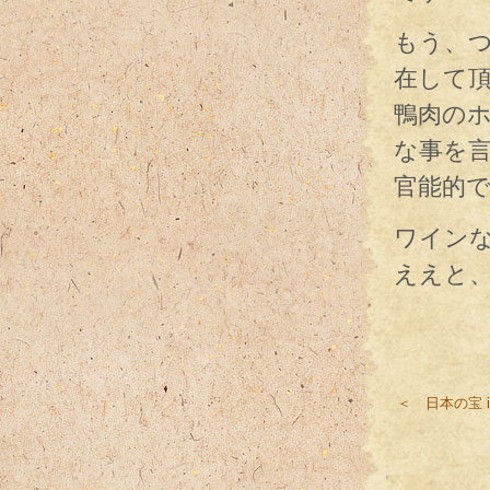
もう、
在して
鴨肉の
な事を
官能的
ワイン
ええと
＜ 日本の宝 