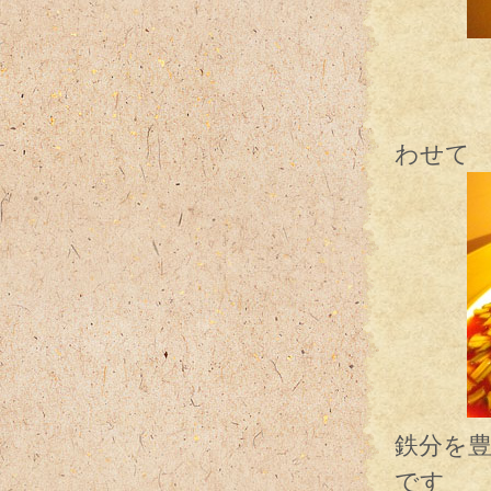
滋味
鴨の
わせて
鉄分を
です