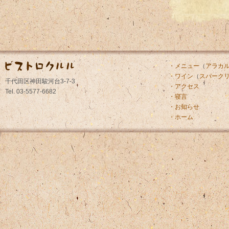
・メニュー
（
アラカ
・ワイン
（
スパーク
千代田区神田駿河台3-7-3
・アクセス
Tel. 03-5577-6682
・寝言
・お知らせ
・ホーム