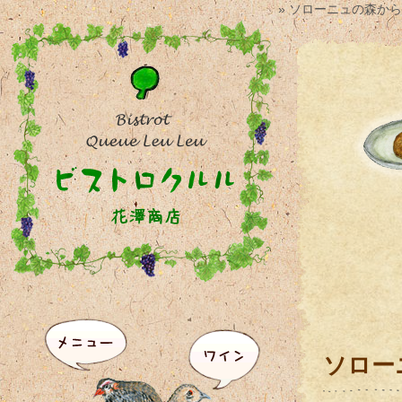
» ソローニュの森から
ソロー