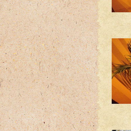
有
あ、
アン
お店の