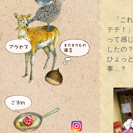
「これ
テテ！
って感
したの
ひょっ
事…？
夢の