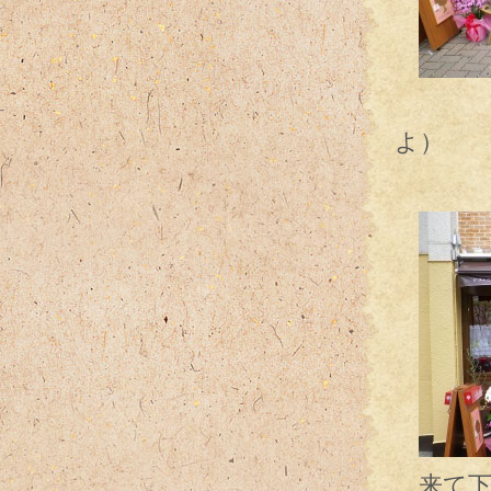
春です
よ）
この店
来て下