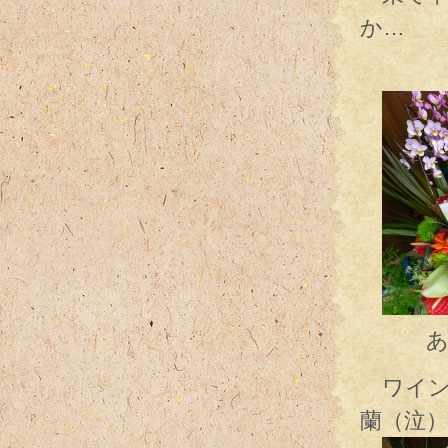
か…
そ
あ、日
ワイン
蘭（泣）