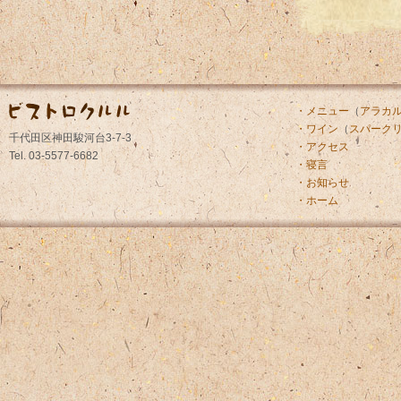
・メニュー
（
アラカ
・ワイン
（
スパーク
千代田区神田駿河台3-7-3
・アクセス
Tel. 03-5577-6682
・寝言
・お知らせ
・ホーム