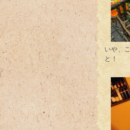
いや、
と！
こん