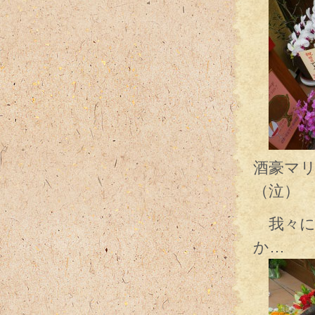
酒豪マ
（泣）
我々に
か…