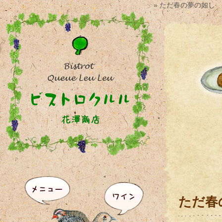
» ただ春の夢の如し
ただ春