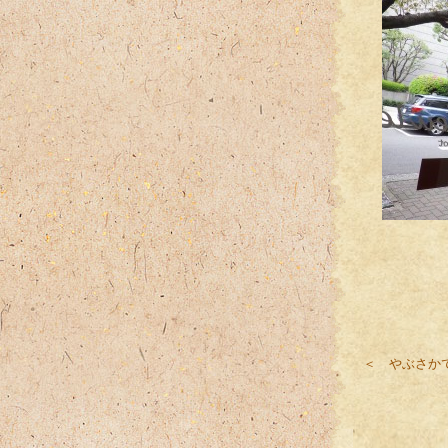
「
＜ やぶさか