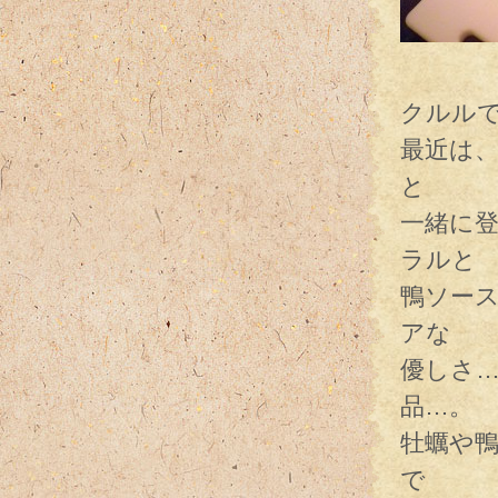
根
クルル
最近は
と
一緒に
ラルと
鴨ソー
アな
優しさ
品…。
牡蠣や
で