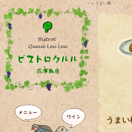
» うまい根
うまい