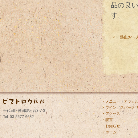
品の良
す。
＜ 熱血お一
・メニュー
（
アラカ
・ワイン
（
スパーク
千代田区神田駿河台3-7-3
・アクセス
Tel. 03-5577-6682
・寝言
・お知らせ
・ホーム