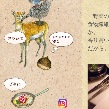
野菜の
食物繊
か。
香り高
だから
威風