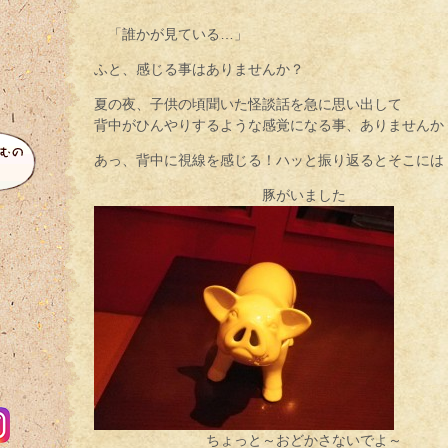
「誰かが見ている…」
ふと、感じる事はありませんか？
夏の夜、子供の頃聞いた怪談話を急に思い出して
背中がひんやりするような感覚になる事、ありませんか
あっ、背中に視線を感じる！ハッと振り返るとそこには
豚がいました
ちょっと～おどかさないでよ～