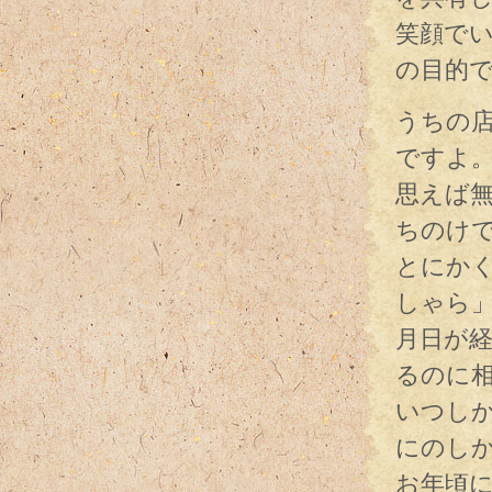
笑顔で
の目的
うちの
ですよ
思えば
ちのけ
とにか
しゃら
月日が
るのに
いつし
にのし
お年頃