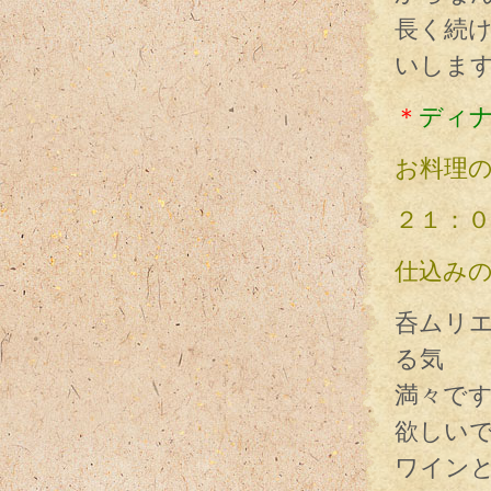
長く続
いしま
＊
ディ
お料理
２１：
仕込み
呑ムリ
る気
満々で
欲しい
ワイン