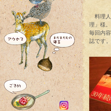
料理人
理」様。
毎回内
誌です
最新