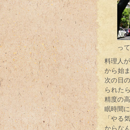
って、
料理人
から始
次の日
られた
精度の
眠時間
「やる
からな