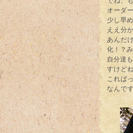
でね、
オーダ
少し早
ええ分
あんだ
化！？
自分達
すけど
これば
なんで
クル