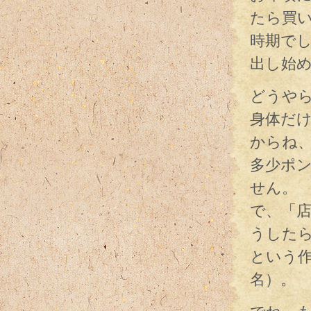
たら買
時期で
出し始
どうや
身体だ
からね
多少ポ
せん。
で、「
うした
という
名）。