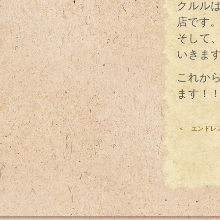
クルル
店です
そして
いきま
これか
ます！
＜ エンドレ