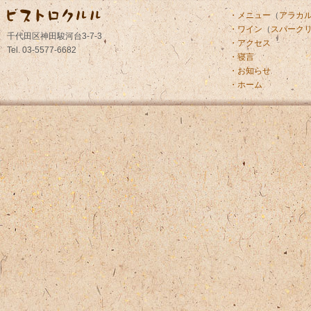
・メニュー
（
アラカ
・ワイン
（
スパーク
千代田区神田駿河台3-7-3
・アクセス
Tel. 03-5577-6682
・寝言
・お知らせ
・ホーム