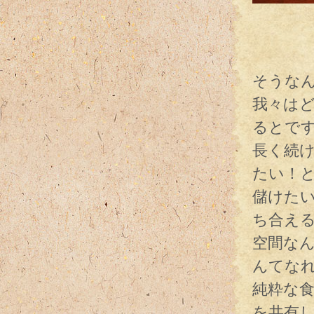
「ビ
（ク
そうな
我々は
るとで
長く続
たい！
儲けた
ち合え
空間な
んてな
純粋な
を共有