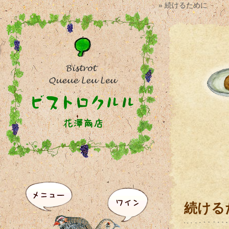
» 続けるために
続ける