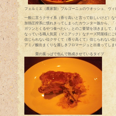
フェルミエ（農家製）ブルゴーニュのウオッシュ、ヴィ
一般に言うクサイ系（香り高いと言って欲しいけど）な
加熱圧搾系に慣れきってしまったカウンター族から、「
ガツンとくるやつ食べたい」とのご要望を頂きまして、
なっている職人気質（マニアック）なチーズ問屋様にご
信じられない位クサくて（香り高くて）信じられない位
アミノ酸出まくりな麗しきフロマージュと出逢ってしま
栗の葉っぱで包んで熟成させているタイプ