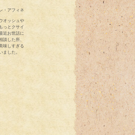
レ・アフィネ
ウオッシュや
もっとクサイ
最近お世話に
相談した所、
美味しすぎる
いました。