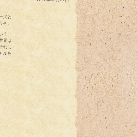
ーズと
うぞ。
い？
世界は
それに
ャルを
。