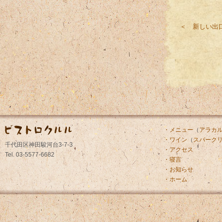
＜ 新しい出
・メニュー
（
アラカ
・ワイン
（
スパーク
千代田区神田駿河台3-7-3
・アクセス
Tel. 03-5577-6682
・寝言
・お知らせ
・ホーム