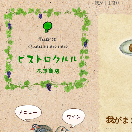
» 我がまま盛り
我がま