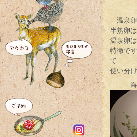
温泉卵
半熟卵
温泉卵
特徴で
て
使い分
海の幸