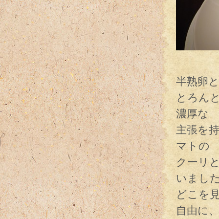
一度
半熟卵
とろん
濃厚な
主張を
マトの
クーリ
いまし
どこを
自由に