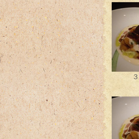
３日が
瑞々し