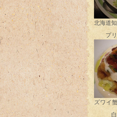
北海道
プリプ
ズワイ
白いソ