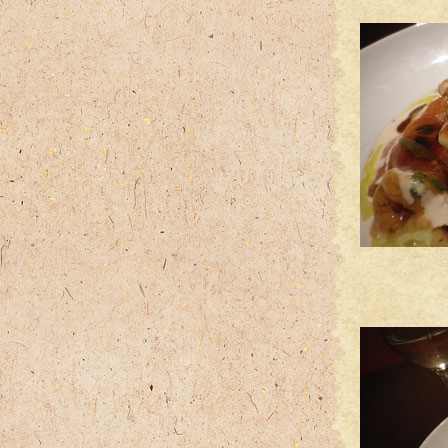
雲丹
ズワ
そして