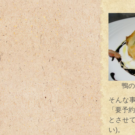
先日コ
鴨のコ
そんな
「要予約
とさせ
い)。