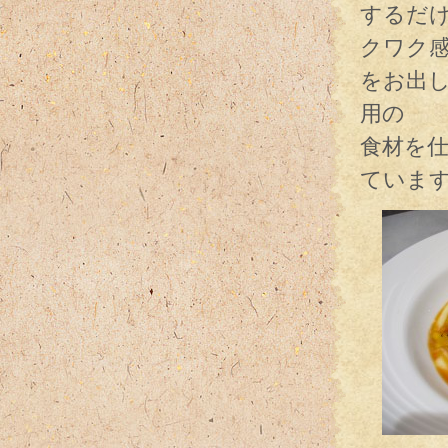
するだ
クワク
をお出
用の
食材を
ていま