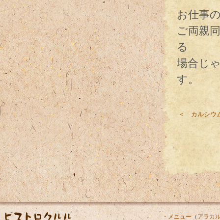
お仕事
ご両親
る
場合じ
す。
＜ カルシウ
・メニュー
（
アラカ