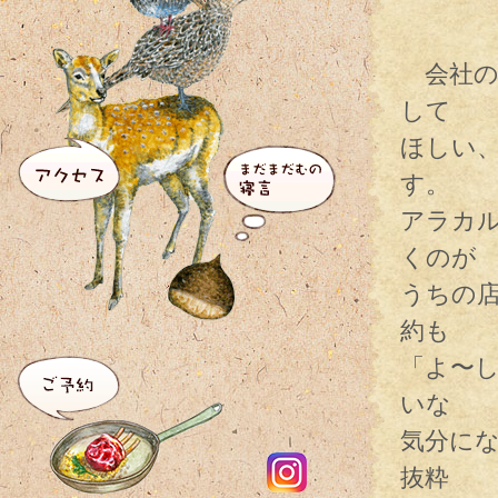
会社の
して
ほしい
す。
アラカ
くのが
うちの
約も
「よ〜
いな
気分に
抜粋