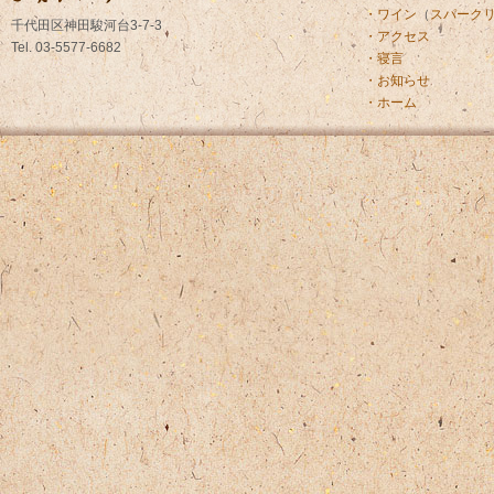
・ワイン
（
スパーク
千代田区神田駿河台3-7-3
・アクセス
Tel. 03-5577-6682
・寝言
・お知らせ
・ホーム