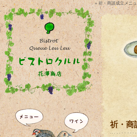
» 祈・商談成立メニ
祈・商