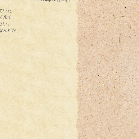
ていた
て来て
さい。
なんだか