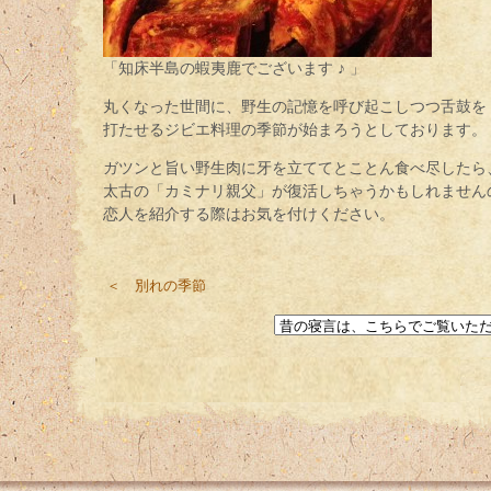
「知床半島の蝦夷鹿でございます ♪ 」
丸くなった世間に、野生の記憶を呼び起こしつつ舌鼓を
打たせるジビエ料理の季節が始まろうとしております。
ガツンと旨い野生肉に牙を立ててとことん食べ尽したら
太古の「カミナリ親父」が復活しちゃうかもしれません
恋人を紹介する際はお気を付けください。
＜ 別れの季節