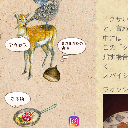
「クサ
と、言
中には
この「
指す場
く、
スパイ
ウオッ