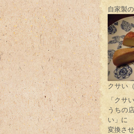
自家製
クサい
「クサ
うちの
い」に
変換さ