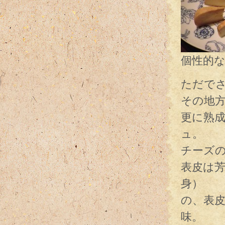
個性的
ただで
その地
更に熟
ュ。
チーズ
表皮は
身）
の、表
味。