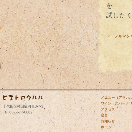
を
試した
＜ ノルマを
・メニュー
（
アラカ
・ワイン
（
スパーク
千代田区神田駿河台3-7-3
・アクセス
Tel. 03-5577-6682
・寝言
・お知らせ
・ホーム