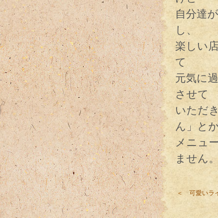
自分達
し、
楽しい店
て
元気に
させて
いただ
ん」と
メニュ
ません
＜ 可愛いラ