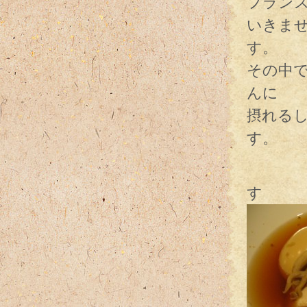
フラン
いきま
す。
その中
んに
摂れる
す。
飲