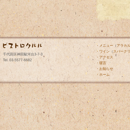
・メニュー
（
アラカ
・ワイン
（
スパーク
千代田区神田駿河台3-7-3
・アクセス
Tel. 03-5577-6682
・寝言
・お知らせ
・ホーム