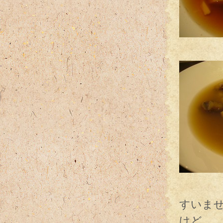
残り物
残り物
すいま
けど