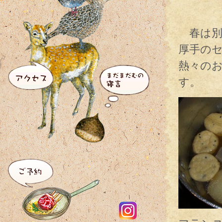
春は別
厚手の
熱々の
す。