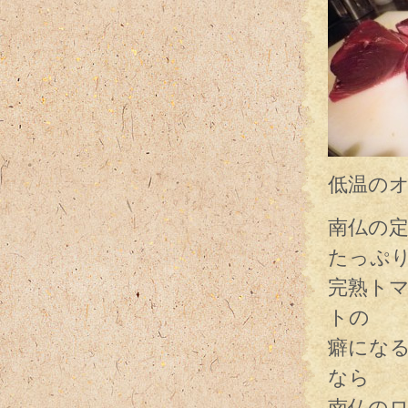
低温の
南仏の
たっぷ
完熟ト
トの
癖にな
なら
南仏の