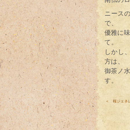
ニース
で、
優雅に
て。
しかし
方は、
御茶ノ
す。
＜ 桜ジェネ