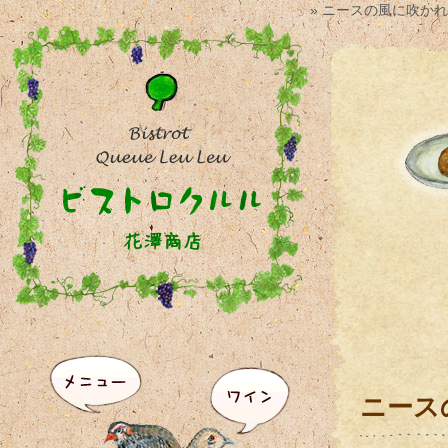
» ニースの風に吹か
ニース