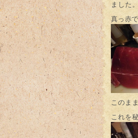
ました
真っ赤
このま
これを