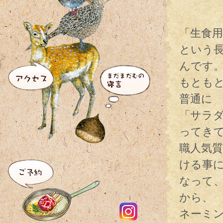
「生食
という
んです
もとも
普通に
「サラ
ってき
職人気
ける事
なって
から、
ネーミ