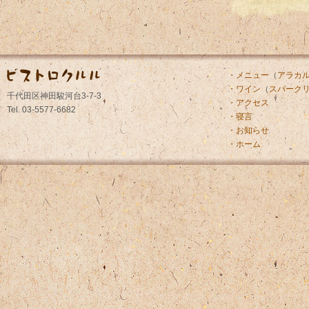
・メニュー
（
アラカ
・ワイン
（
スパーク
千代田区神田駿河台3-7-3
・アクセス
Tel. 03-5577-6682
・寝言
・お知らせ
・ホーム