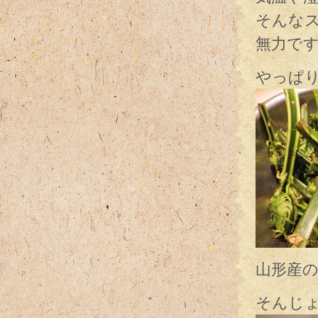
そんな
無力で
やっぱ
山形産
そんじ