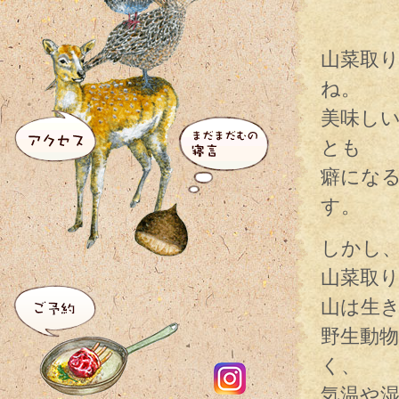
山菜取
ね。
美味し
とも
癖にな
す。
しかし
山菜取
山は生
野生動
く、
気温や