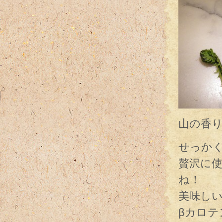
山の香
せっか
贅沢に
ね！
美味し
βカロ