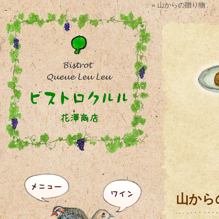
» 山からの贈り物
山から