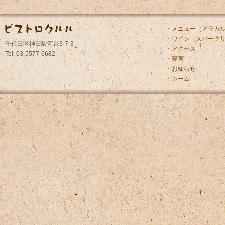
・メニュー
（
アラカ
・ワイン
（
スパーク
千代田区神田駿河台3-7-3
・アクセス
Tel. 03-5577-6682
・寝言
・お知らせ
・ホーム