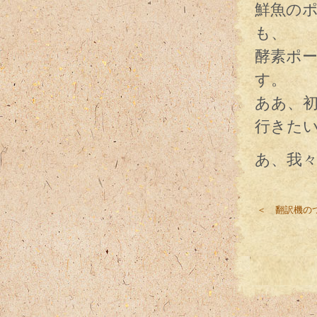
鮮魚の
も、
酵素ポ
す。
ああ、
行きた
あ、我
＜ 翻訳機の