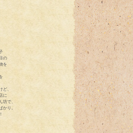
子
目の
物を
を
けど、
店に
ん坊で、
ばかり。
！