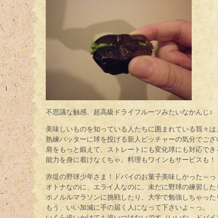
不思議な触感、超高級ドライフルーツみたいなかんじ♪
美味しいものを知っている人たちに囲まれている我々は
熟練バッターに球を投げる新人ピッチャーの気分でござ
肩をもっと鍛えて、ストレートにも変化球にも対応でき
能力を身に着けなくちゃ。料理もワインもサービスも！
赤堤の野球少年さま！ドバイのお菓子美味しかった～っ
オトナなのに、エライ人なのに、未だに野球の練習した
ホノルルマラソンに挑戦したり、大学で勉強しちゃった
もう、いい加減に手の届く人になって下さいよ～っ。
いくら追いかけても追いつけないです（いいな、ドバイ