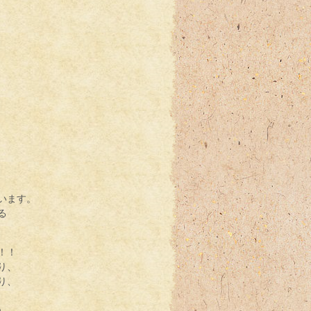
、
います。
る
！！
り、
り、
）。