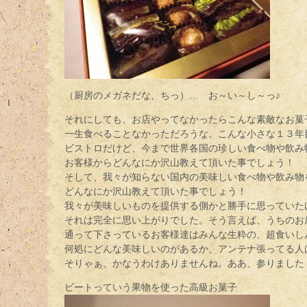
（厨房のメガネだな、ちっ）… お～い～し～っ♪
それにしても、お店やってなかったらこんな素敵なお菓
一生食べることなかっただろうな。こんな小さな１３年
ビストロだけど、今まで世界各国の珍しい食べ物や飲み
お客様からどんなにか沢山教えて頂いた事でしょう！
そして、我々が知らない国内の美味しい食べ物や飲み物
どんなにか沢山教えて頂いた事でしょう！
我々が美味しいものを提供する側かと勝手に思っていた
それは完全に思い上がりでした。そう言えば、うちのお
通って下さっているお客様達はみんな生粋の、超食いし
何処にどんな美味しいのがあるか、アンテナ張ってる人
そりゃぁ、かなうわけありませんね。ああ、参りました
ビートっていう果物を使った高級お菓子