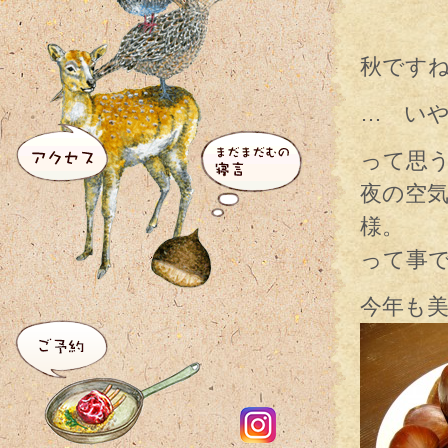
秋です
… いや
って思
夜の空
様。
って事
今年も美