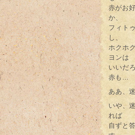
赤がお
か、
フィト
し、
ホクホ
ヨンは
いいだ
赤も…
ああ、
いや、
れば
自ずと