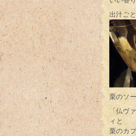
いい香
出汁ごと
栗のソ
「仏ヴ
ィと
栗のカ