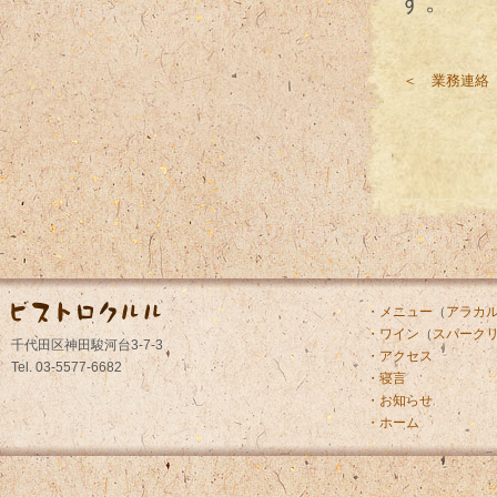
す。
＜ 業務連絡
・メニュー
（
アラカ
・ワイン
（
スパーク
千代田区神田駿河台3-7-3
・アクセス
Tel. 03-5577-6682
・寝言
・お知らせ
・ホーム