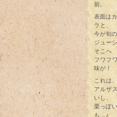
前。
表面は
ラと、
今が旬
ジュー
そこへ
フワフ
味が！
これは
アルザ
いし、
栗っぽ
も…♪