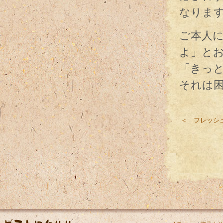
なりま
ご本人
よ」と
「きっ
それは
＜ フレッシ