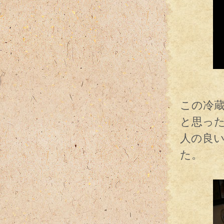
ぴ
この冷
と思っ
人の良
た