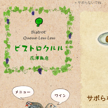
» サボらないでね
サボら