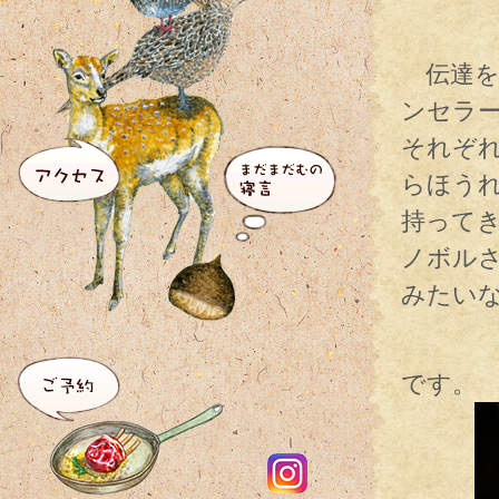
伝達を
ンセラ
それぞ
らほう
持って
ノボル
みたい
そして
です。