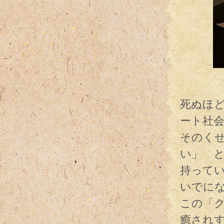
深夜
死ぬほ
ート社
そのく
い」 
持ってい
いでに
この「
癒され