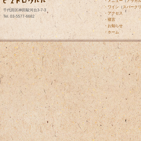
・メニュー
（
アラカ
・ワイン
（
スパーク
千代田区神田駿河台3-7-3
・アクセス
Tel. 03-5577-6682
・寝言
・お知らせ
・ホーム