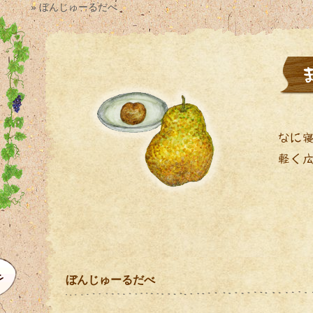
» ぼんじゅーるだべ
ぼんじゅーるだべ