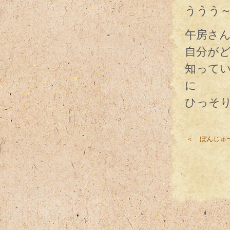
ううう
午房さ
自分が
知って
に
ひっそ
＜ ぼんじゅ