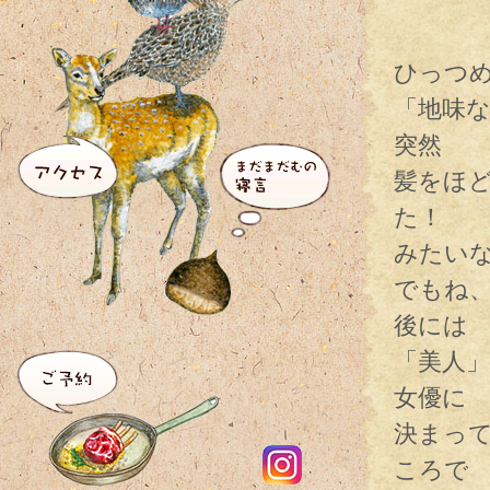
ひっつ
「地味
突然
髪をほ
た！
みたい
でもね
後には
「美人
女優に
決まっ
ころで