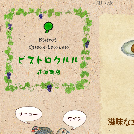
» 滋味な女
滋味な