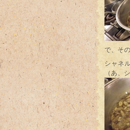
で、そ
シャネ
（あ、