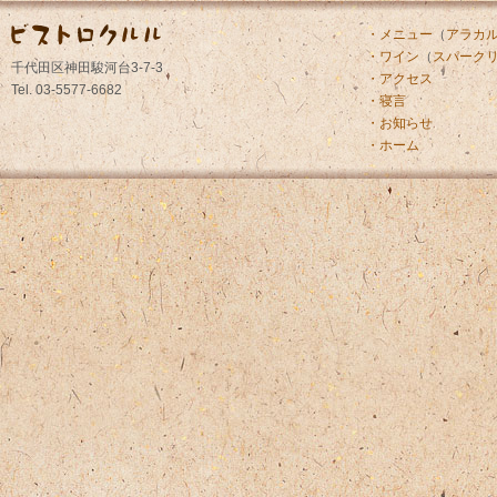
・メニュー
（
アラカ
・ワイン
（
スパーク
千代田区神田駿河台3-7-3
・アクセス
Tel. 03-5577-6682
・寝言
・お知らせ
・ホーム