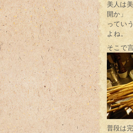
美人は
開か」
ってい
よね。
そこで
普段は