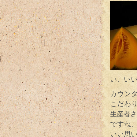
い、い
カウン
こだわ
生産者
ですね
いい思