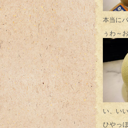
本当に
ぅわ～
い、い
ひやっほ