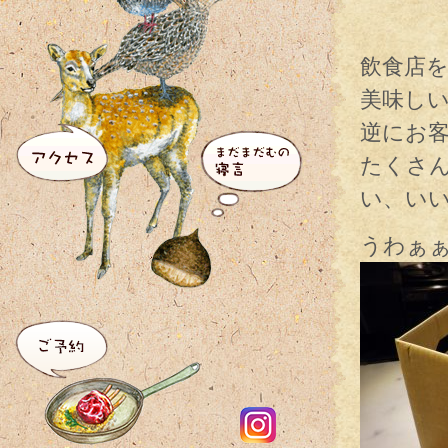
飲食店
美味し
逆にお
たくさ
い、いい
うわぁ