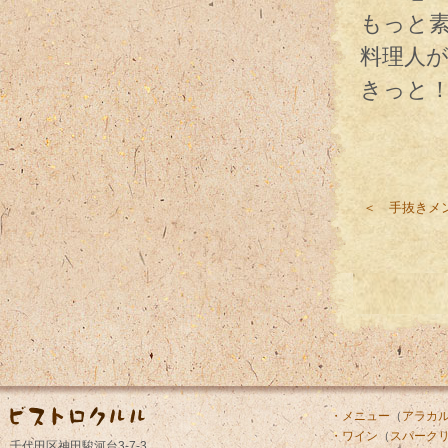
もっと
料理人
きっと
＜ 手抜きメ
・メニュー
（
アラカ
・ワイン
（
スパーク
千代田区神田駿河台3-7-3