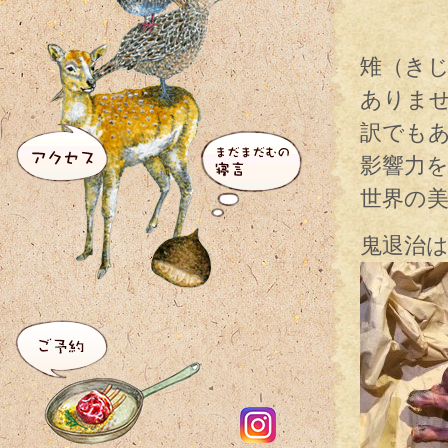
雉（き
ありま
訳でも
影響力
世界の
鬼退治