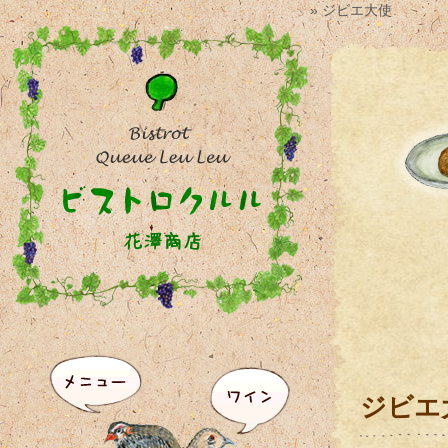
» ジビエ大使
ジビエ