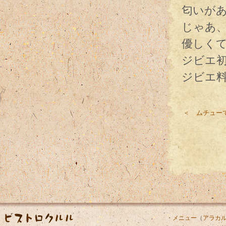
匂いが
じゃあ
優しく
ジビエ
ジビエ
＜ ムチュー
・メニュー
（
アラカ