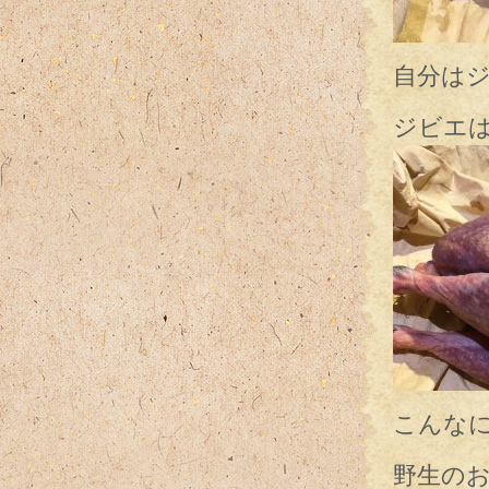
自分は
ジビエ
こんな
野生の