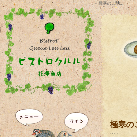
» 極寒のご馳走
極寒の