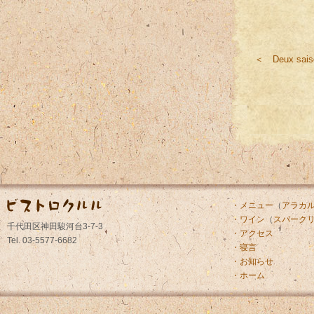
＜ Deux sais
・メニュー
（
アラカ
・ワイン
（
スパーク
千代田区神田駿河台3-7-3
・アクセス
Tel. 03-5577-6682
・寝言
・お知らせ
・ホーム