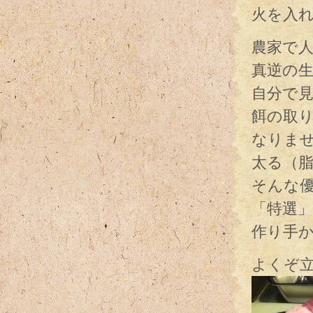
火を入
農家で
真逆の
自分で
餌の取
なりま
太る（
そんな
「特選
作り手
よくぞ