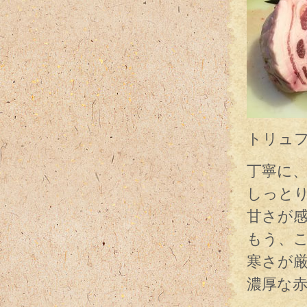
トリュ
丁寧に
しっと
甘さが
もう、
寒さが
濃厚な