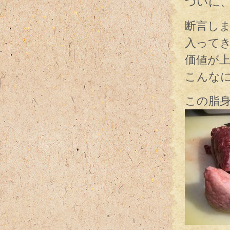
ついに
断言し
入って
価値が
こんな
この脂