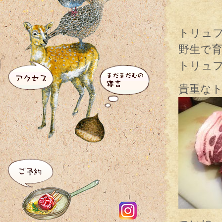
トリュ
野生で
トリュ
貴重な