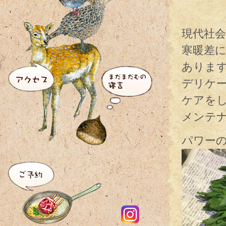
現代社
寒暖差
ありま
デリケ
ケアを
メンテ
パワー