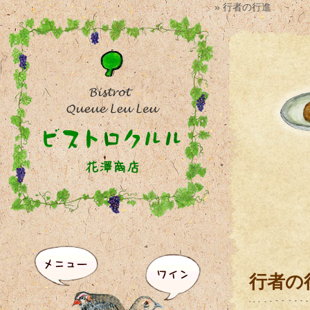
» 行者の行進
行者の