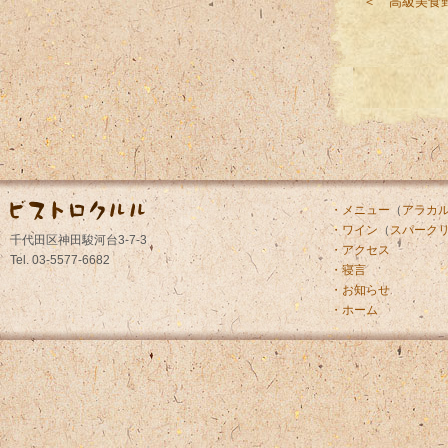
＜ 高級美食
・メニュー
（
アラカ
・ワイン
（
スパーク
千代田区神田駿河台3-7-3
・アクセス
Tel. 03-5577-6682
・寝言
・お知らせ
・ホーム