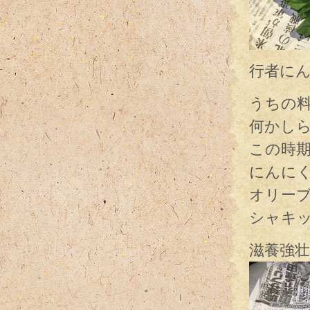
行者に
うちの
何かし
この時
にんに
オリー
シャキ
滋養強