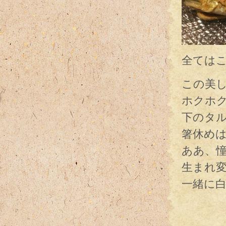
全ては
この美
ホクホ
下のタ
箸休め
ああ、
生まれ
一緒に