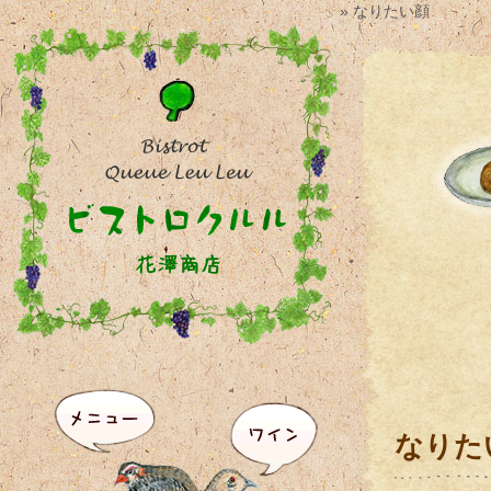
» なりたい顔
なりた