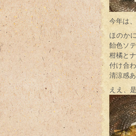
今年は
ほのか
飴色ソ
柑橘と
付け合
清涼感
ええ、