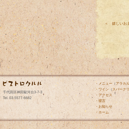
＜ 嬉しいお
・メニュー
（
アラカ
・ワイン
（
スパーク
千代田区神田駿河台3-7-3
・アクセス
Tel. 03-5577-6682
・寝言
・お知らせ
・ホーム