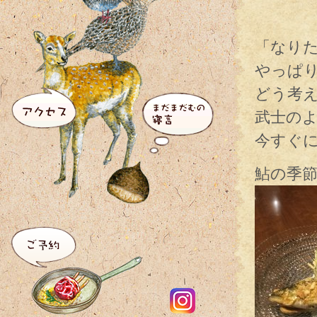
「なり
やっぱ
どう考
武士の
今すぐ
鮎の季