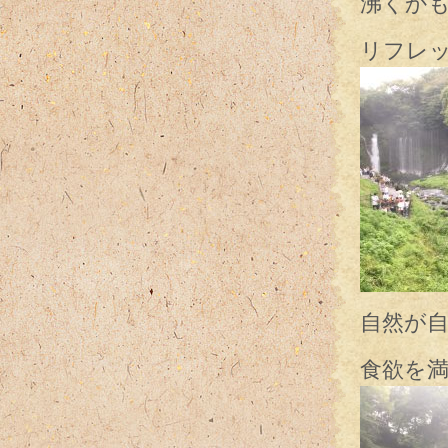
沸くか
リフレ
自然が
食欲を