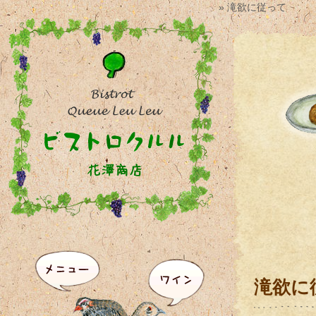
» 滝欲に従って
滝欲に