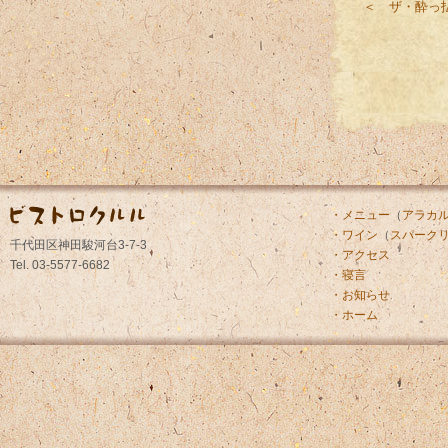
＜ ザ・酔っ
・メニュー
（
アラカ
・ワイン
（
スパーク
千代田区神田駿河台3-7-3
・アクセス
Tel. 03-5577-6682
・寝言
・お知らせ
・ホーム