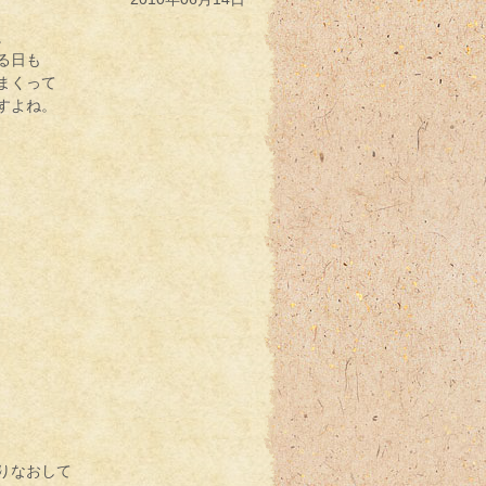
。
る日も
まくって
すよね。
りなおして