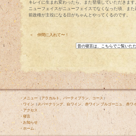
キレイに生まれ変わったら、また登場していただきます
ニューフェイスがニューフェイスでなくなった頃、また
前政権が主役になる日がちゃんとやってくるのです。
＜ 仲間に入れて〜！
・メニュー
（
アラカルト
、
パーティプラン
、
コース
）
・ワイン
（
スパークリング
、
白ワイン
、
赤ワイン ブルゴーニュ
、
赤ワイ
・アクセス
・寝言
・お知らせ
・ホーム