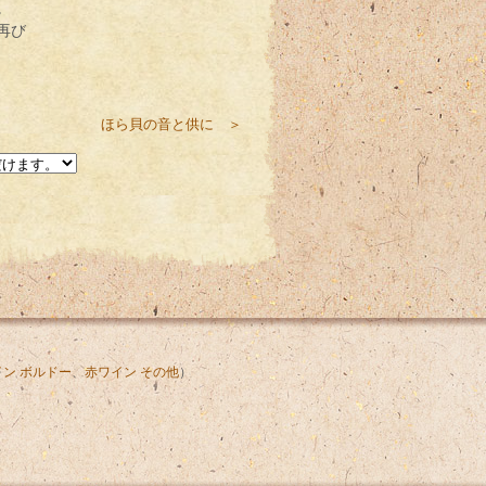
。
再び
ほら貝の音と供に ＞
ン ボルドー
、
赤ワイン その他
）