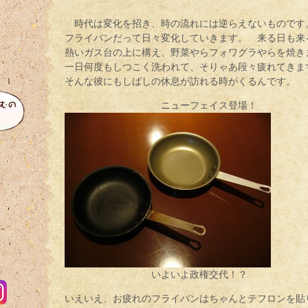
時代は変化を招き、時の流れには逆らえないものです
フライパンだって日々変化していきます。 来る日も来
熱いガス台の上に構え、野菜やらフォワグラやらを焼き
一日何度もしつこく洗われて、そりゃあ段々疲れてきま
そんな彼にもしばしの休息が訪れる時がくるんです。
ニューフェイス登場！
いよいよ政権交代！？
いえいえ、お疲れのフライパンはちゃんとテフロンを貼