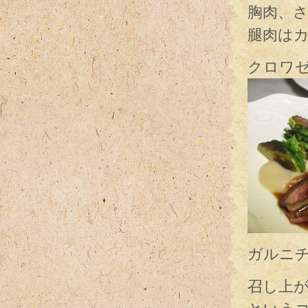
胸肉、
腿肉は
クロワ
ガルニ
召し上