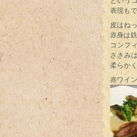
という
表現も
皮はね
赤身は
コンフ
ささみ
柔らか
赤ワイ