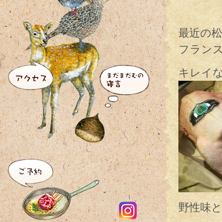
最近の
フラン
キレイな子
野性味