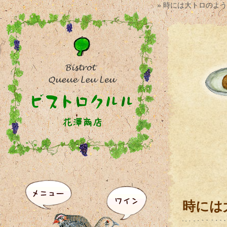
» 時には大トロのよ
時には