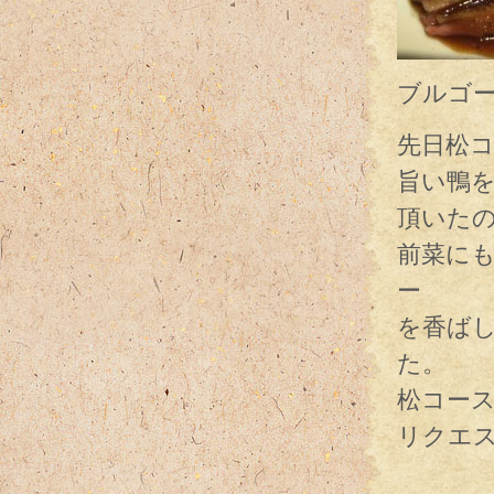
ブルゴ
先日松
旨い鴨
頂いた
前菜に
ー
を香ば
た。
松コー
リクエ