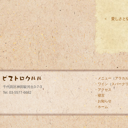
＜ 愛しさと
・メニュー
（
アラカ
・ワイン
（
スパーク
千代田区神田駿河台3-7-3
・アクセス
Tel. 03-5577-6682
・寝言
・お知らせ
・ホーム