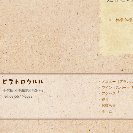
＜ 神様 仏様
・メニュー
（
アラカ
・ワイン
（
スパーク
千代田区神田駿河台3-7-3
・アクセス
Tel. 03-5577-6682
・寝言
・お知らせ
・ホーム