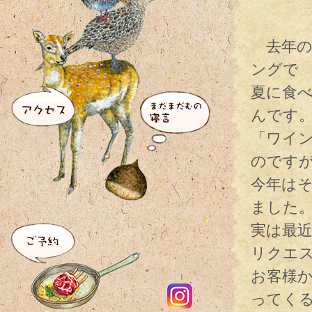
去年の
ングで
夏に食
んです
「ワイ
のです
今年は
ました
実は最
リクエ
お客様
ってく