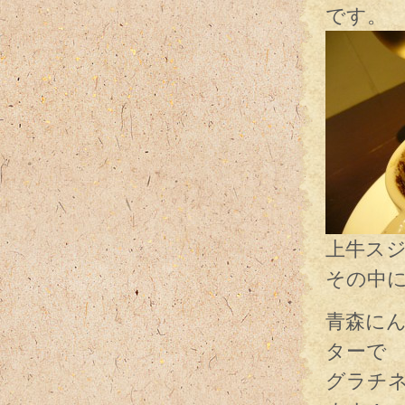
です。
上牛ス
その中
青森に
ターで
グラチ