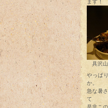
ます！
具沢山
やっぱ
か。
急な暑
て
是非こ