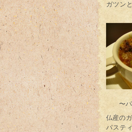
ガツン
そんな
エス
〜パス
仏産の
パステ