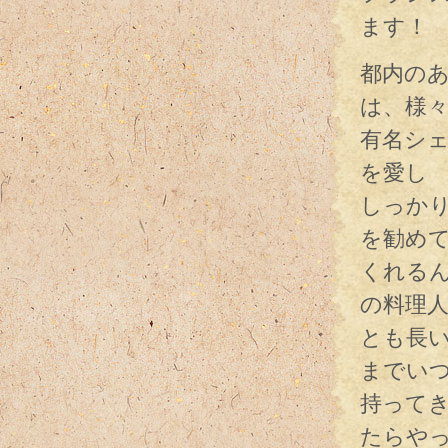
ます！
都内の
は、様
有名シ
を愛し
しっか
を勧め
くれる
の料理
とも長
までい
持って
たらや