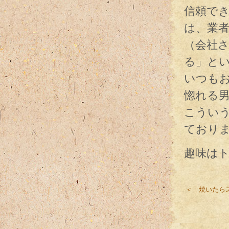
信頼で
は、業
（会社
る」と
いつも
惚れる
こうい
ており
趣味は
＜ 焼いたら