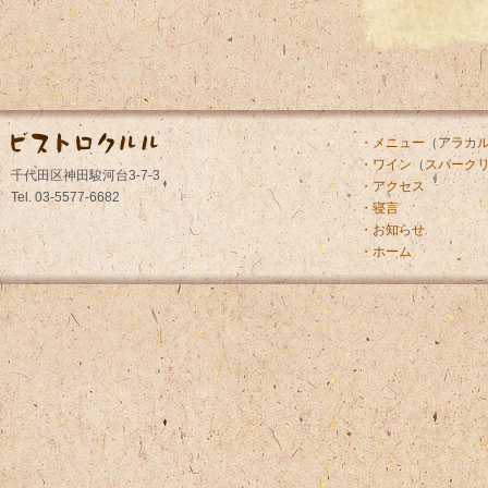
・メニュー
（
アラカ
・ワイン
（
スパーク
千代田区神田駿河台3-7-3
・アクセス
Tel. 03-5577-6682
・寝言
・お知らせ
・ホーム