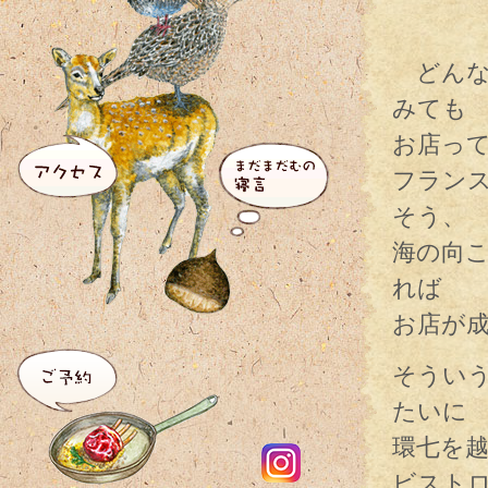
どんな
みても
お店って
フラン
そう、
海の向
れば
お店が
そうい
たいに
環七を
ビスト