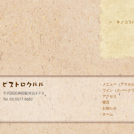
＜ キノコラ
・メニュー
（
アラカ
・ワイン
（
スパーク
千代田区神田駿河台3-7-3
・アクセス
Tel. 03-5577-6682
・寝言
・お知らせ
・ホーム