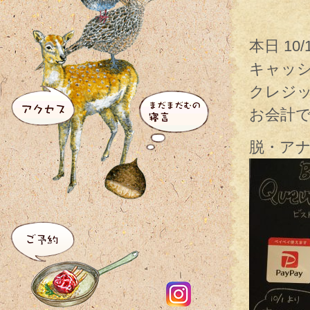
本日 1
キャッ
クレジ
お会計
脱・ア