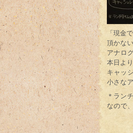
「現金
頂かな
アナロ
本日よ
キャッ
小さな
＊ラン
なので