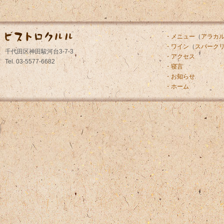
・メニュー
（
アラカ
・ワイン
（
スパーク
千代田区神田駿河台3-7-3
・アクセス
Tel. 03-5577-6682
・寝言
・お知らせ
・ホーム