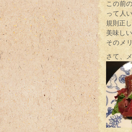
この前
って人
規則正
美味し
そのメ
さて、