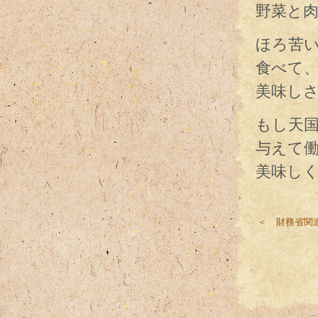
野菜と
ほろ苦
食べて
美味し
もし天
与えて
美味し
＜ 財務省関