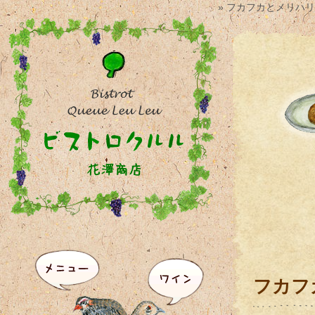
» フカフカとメリハリ
フカフ