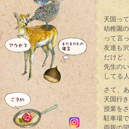
天国っ
幼稚園
って言
友達も
だけど
先生の
してる
さて、
天国行
授業を
駐車場
両親の