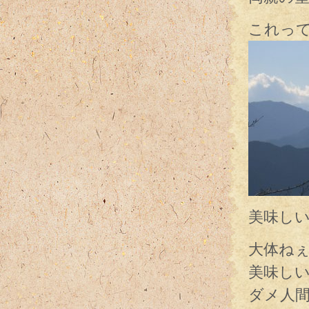
これっ
美味し
大体ね
美味し
ダメ人