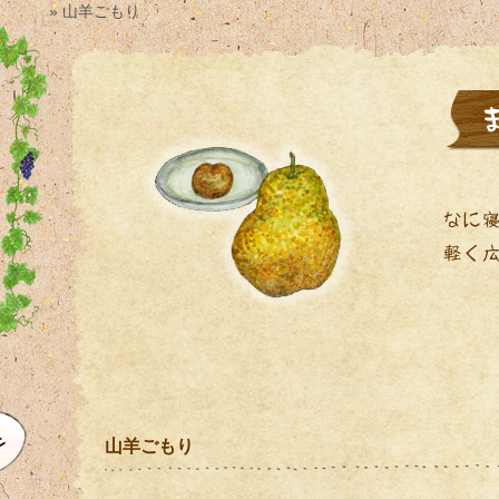
» 山羊ごもり
山羊ごもり