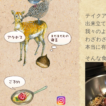
テイク
出来立
我々の
わざわ
本当に
そんな