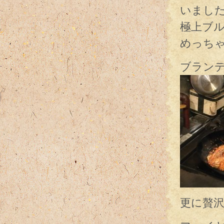
いまし
極上ブ
めっち
ブラン
更に贅