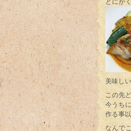
とにか
美味し
この先
今うち
作る事
なんで