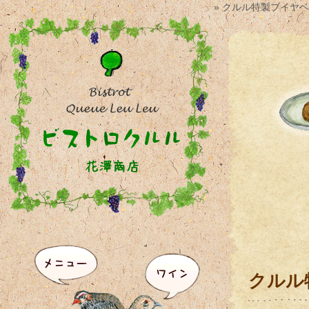
» クルル特製ブイヤ
クルル