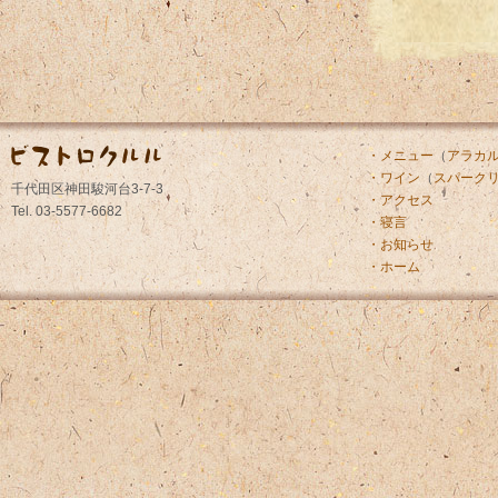
・メニュー
（
アラカ
・ワイン
（
スパーク
千代田区神田駿河台3-7-3
・アクセス
Tel. 03-5577-6682
・寝言
・お知らせ
・ホーム