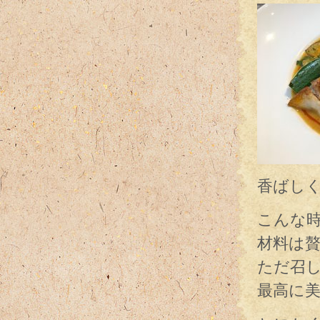
香ばし
こんな
材料は
ただ召
最高に