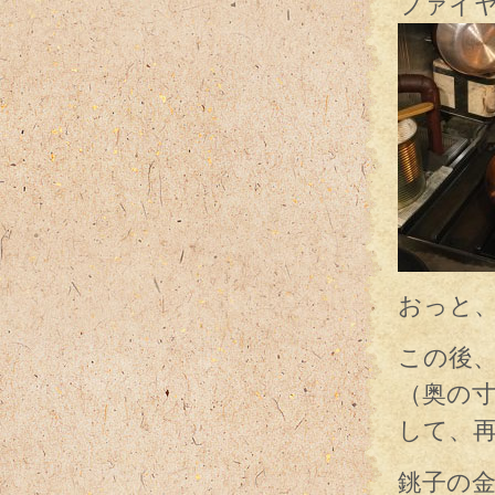
ファイ
おっと
この後
（奥の
して、
銚子の