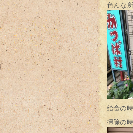
色んな所
給食の
掃除の