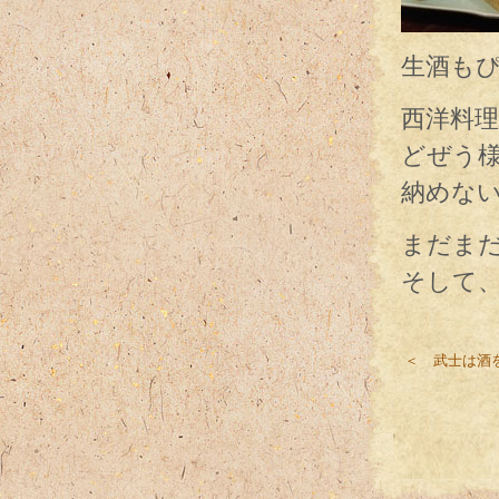
生酒も
西洋料
どぜう
納めない
まだま
そして
＜ 武士は酒