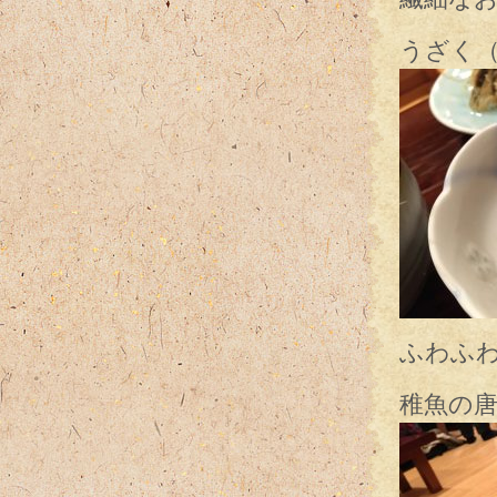
うざく
ふわふわ
稚魚の