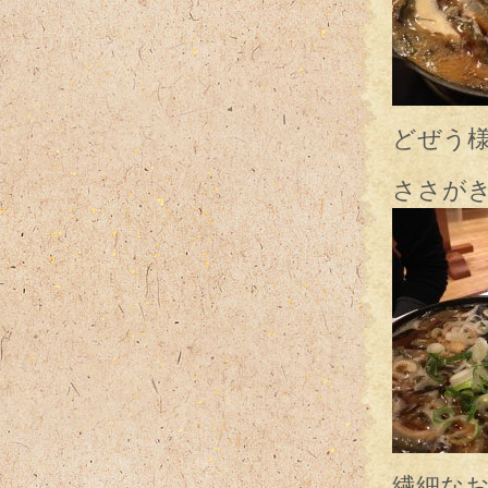
どぜう
ささが
繊細な