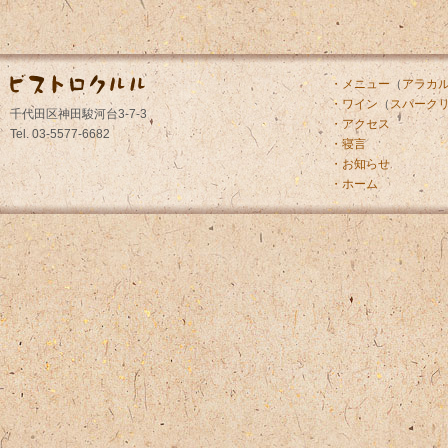
・メニュー
（
アラカ
・ワイン
（
スパーク
千代田区神田駿河台3-7-3
・アクセス
Tel. 03-5577-6682
・寝言
・お知らせ
・ホーム