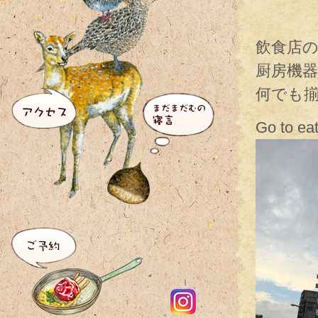
飲食店
厨房機
何でも
Go to 