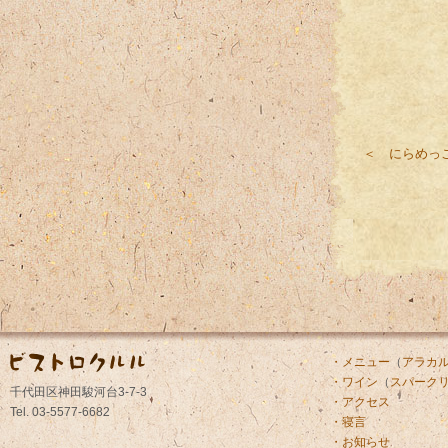
＜ にらめっ
・メニュー
（
アラカ
・ワイン
（
スパーク
千代田区神田駿河台3-7-3
・アクセス
Tel. 03-5577-6682
・寝言
・お知らせ