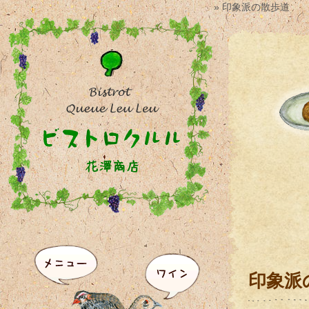
» 印象派の散歩道
印象派