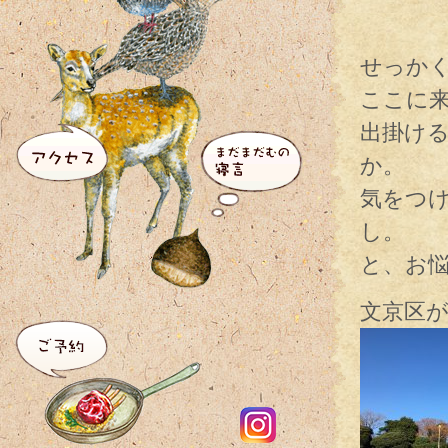
せっか
ここに
出掛け
か。
気をつ
し。
と、お
文京区