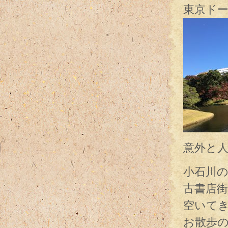
東京ド
意外と
小石川
古書店
空いて
お散歩