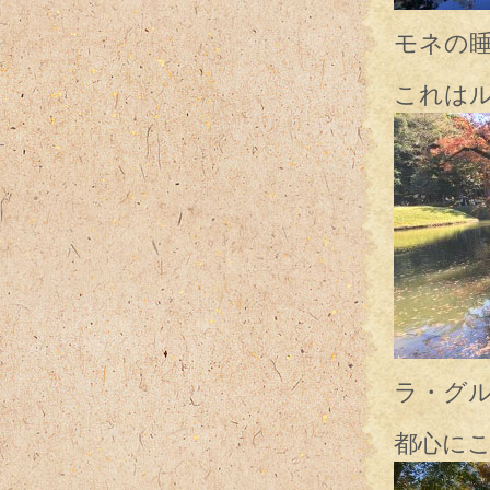
モネの
これは
ラ・グ
都心に