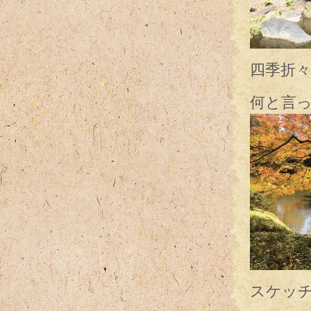
四季折
何と言
スケッ