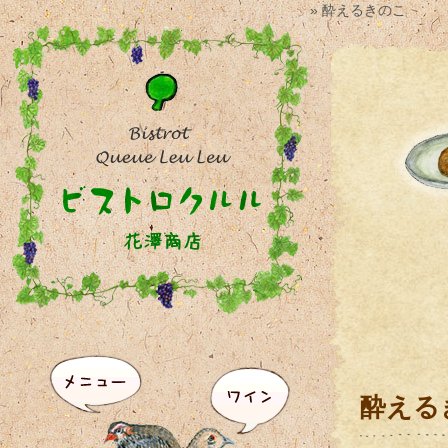
» 酔えるきのこ
酔える