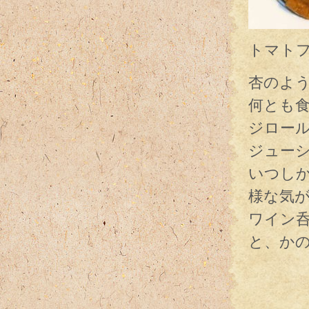
トマト
杏のよ
何とも
ジロー
ジュー
いつし
様な気
ワイン
と、か