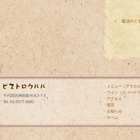
＜ 復活のく
・メニュー
（
アラカ
・ワイン
（
スパーク
千代田区神田駿河台3-7-3
・アクセス
Tel. 03-5577-6682
・寝言
・お知らせ
・ホーム