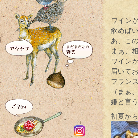
ワイン
飲めば
あ、こ
まぁ、
ワイン
届いて
フラン
（まぁ
嫌と言
初夏から