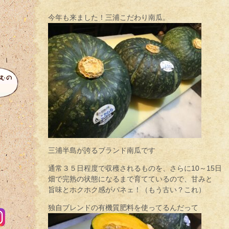
今年も来ました！三浦こだわり南瓜。
三浦半島が誇るブランド南瓜です
通常３５日程度で収穫されるものを、さらに10～15日
畑で完熟の状態になるまで育てているので、甘みと
旨味とホクホク感がパネェ！（もう古い？これ）
独自ブレンドの有機質肥料を使ってるんだって