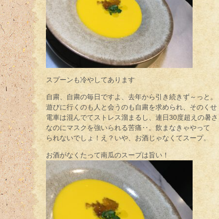
スプーンも冷やしてあります
自粛、自粛の毎日ですよ、去年から引き続きず～っと。
遊びに行くのも人と会うのも自粛を求められ、そのくせ
電車は混んでてストレス溜まるし、連日30度超えの暑さ
なのにマスクを強いられる苦痛‥。飲まなきゃやって
られないでしょ！え？いや、お酒じゃなくてスープ。
お酒がなくたって南瓜のスープは旨い！