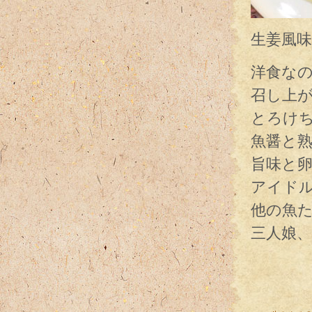
生姜風
洋食な
召し上
とろけ
魚醤と
旨味と
アイド
他の魚
三人娘