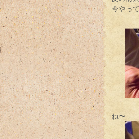
今やっ
ライ
このま
ね〜