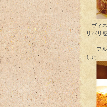
ヴィネ
リパリ
アルザ
した