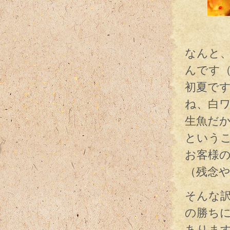
ゴク
なんと
んです
初夏で
ね、白
生魚だ
という
お客様
（残念
そんな
の勝ち
ありま