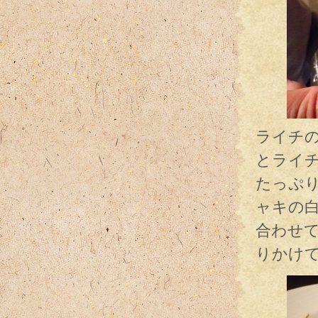
ライチ
とライ
たっぷ
ャキの
合わせ
りかけ