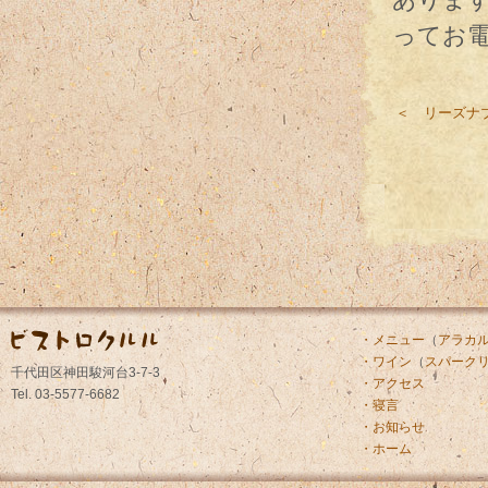
ってお
＜ リーズナ
・メニュー
（
アラカ
・ワイン
（
スパーク
千代田区神田駿河台3-7-3
・アクセス
Tel. 03-5577-6682
・寝言
・お知らせ
・ホーム