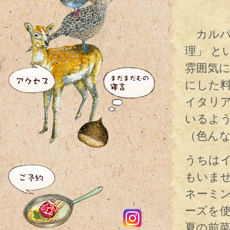
カルパ
理」 と
雰囲気
にした
イタリ
いるよ
（色ん
うちは
もいま
ネーミ
ーズを
夏の前