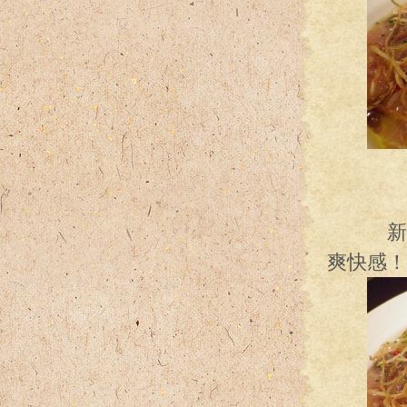
じゃが
新鮮な
爽快感！