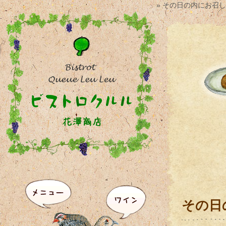
» その日の内にお召
その日