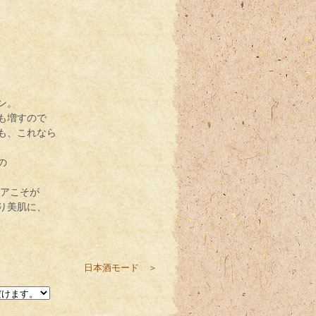
ン。
も増すので
も、これなら
の
ケアこそが
り美肌に、
日本酒モード ＞