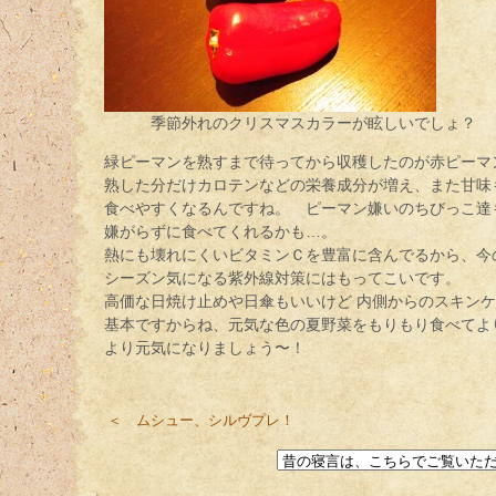
季節外れのクリスマスカラーが眩しいでしょ？
緑ピーマンを熟すまで待ってから収穫したのが赤ピーマ
熟した分だけカロテンなどの栄養成分が増え、また甘味
食べやすくなるんですね。 ピーマン嫌いのちびっこ達
嫌がらずに食べてくれるかも…。
熱にも壊れにくいビタミンＣを豊富に含んでるから、今
シーズン気になる紫外線対策にはもってこいです。
高価な日焼け止めや日傘もいいけど 内側からのスキン
基本ですからね、元気な色の夏野菜をもりもり食べてよ
より元気になりましょう〜！
＜ ムシュー、シルヴプレ！